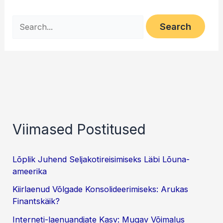
Search
for:
Viimased Postitused
Lõplik Juhend Seljakotireisimiseks Läbi Lõuna-
ameerika
Kiirlaenud Võlgade Konsolideerimiseks: Arukas
Finantskäik?
Interneti-laenuandjate Kasv: Mugav Võimalus