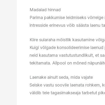
Madalad hinnad
Parima pakkumise leidmiseks võrrelge m
intresside erinevus võib säästa laenu 
Kiire sularaha mõistlik kasutamine võl
Kuigi võlgade konsolideerimise laenud
neid kasutama vastutustundlikult, et 
tekitamata. Allpool on mõned näpunäit
Laenake ainult seda, mida vajate
Seiske vastu soovile laenata rohkem, 
väldib teie tagasimakseaja tarbetut pi