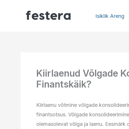
Skip
to
Isiklik Areng
content
Kiirlaenud Võlgade K
Finantskäik?
Kiirlaenu võtmine võlgade konsolideeri
finantsotsus. Võlgade konsolideerimine
olemasolevat võlga ja laenu. Eesmärk