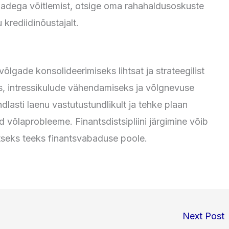
lgadega võitlemist, otsige oma rahahaldusoskuste
krediidinõustajalt.
õlgade konsolideerimiseks lihtsat ja strateegilist
, intressikulude vähendamiseks ja võlgnevuse
dlasti laenu vastutustundlikult ja tehke plaan
d võlaprobleeme. Finantsdistsipliini järgimine võib
tseks teeks finantsvabaduse poole.
Next Post