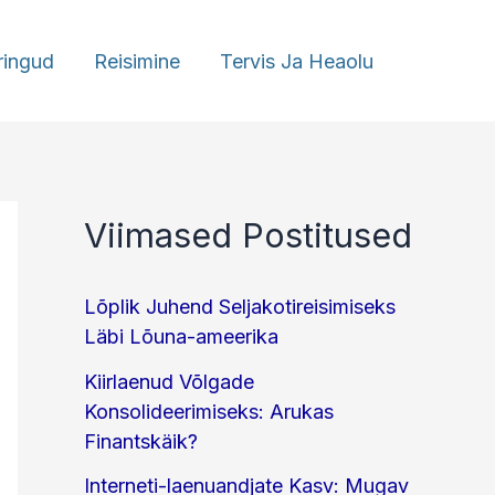
ringud
Reisimine
Tervis Ja Heaolu
Viimased Postitused
Lõplik Juhend Seljakotireisimiseks
Läbi Lõuna-ameerika
Kiirlaenud Võlgade
Konsolideerimiseks: Arukas
Finantskäik?
Interneti-laenuandjate Kasv: Mugav