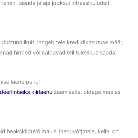
remini tasuda ja aja jooksul intressikuludelt
tustundlikult, langeb teie krediidikasutuse määr,
rgemad hinded võimaldavad teil tulevikus saada
mise laenu puhul
deerimiseks kiirlaenu
saamiseks, pidage meeles
d heakskiiduvõimalusi laenuvõtjatele, kellel on