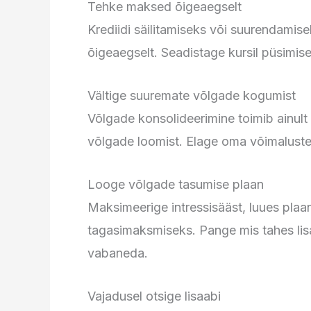
Tehke maksed õigeaegselt
Krediidi säilitamiseks või suurendamis
õigeaegselt. Seadistage kursil püsimi
Vältige suuremate võlgade kogumist
Võlgade konsolideerimine toimib ainult 
võlgade loomist. Elage oma võimaluste 
Looge võlgade tasumise plaan
Maksimeerige intressisääst, luues pla
tagasimaksmiseks. Pange mis tahes lisa
vabaneda.
Vajadusel otsige lisaabi