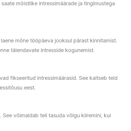
t saate mõistlike intressimäärade ja tingimustega
 laene mõne tööpäeva jooksul pärast kinnitamist.
enne täiendavate intresside kogunemist.
ad fikseeritud intressimäärasid. See kaitseb teid
essitõusu eest.
 See võimaldab teil tasuda võlgu kiiremini, kui