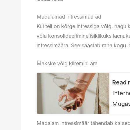
Madalamad intressimäärad
Kui teil on kõrge intressiga võlg, nagu
võla konsolideerimine isiklikuks laenuk
intressimäära. See säästab raha kogu l
Makske võlg kiiremini ära
Read 
Intern
Mugav
Madalam intressimäär tähendab ka sed