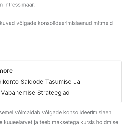
 intressimäär.
pakuvad võlgade konsolideerimislaenud mitmeid
more
dikonto Saldode Tasumise Ja
t Vabanemise Strateegiad
asemel võimaldab võlgade konsolideerimislaen
ie kuueelarvet ja teeb maksetega kursis hoidmise