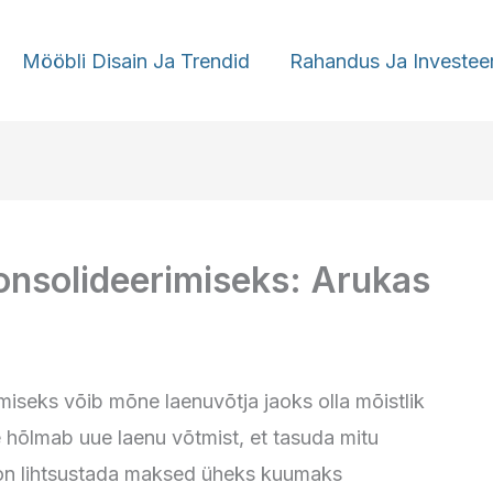
Mööbli Disain Ja Trendid
Rahandus Ja Investee
onsolideerimiseks: Arukas
miseks võib mõne laenuvõtja jaoks olla mõistlik
 hõlmab uue laenu võtmist, et tasuda mitu
 on lihtsustada maksed üheks kuumaks