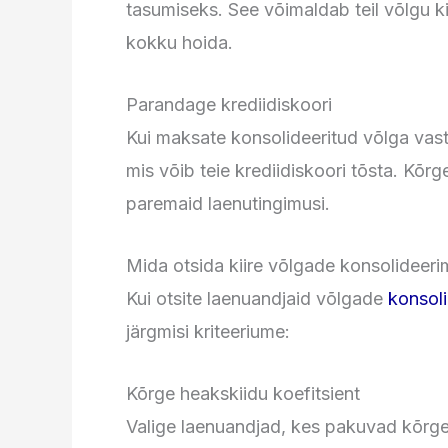
tasumiseks. See võimaldab teil võlgu kii
kokku hoida.
Parandage krediidiskoori
Kui maksate konsolideeritud võlga vastu
mis võib teie krediidiskoori tõsta. Kõ
paremaid laenutingimusi.
Mida otsida kiire võlgade konsolideeri
Kui otsite laenuandjaid võlgade
konsoli
järgmisi kriteeriume:
Kõrge heakskiidu koefitsient
Valige laenuandjad, kes pakuvad kõrgei