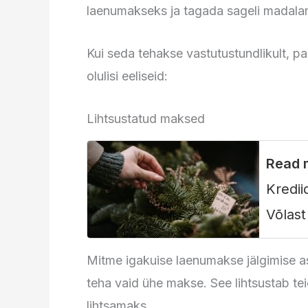
laenumakseks ja tagada sageli madalam
Kui seda tehakse vastutustundlikult, 
olulisi eeliseid:
Lihtsustatud maksed
Read 
Kredii
Võlas
Mitme igakuise laenumakse jälgimise 
teha vaid ühe makse. See lihtsustab te
lihtsamaks.