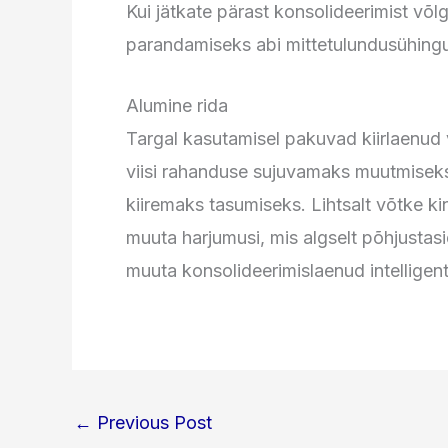
Kui jätkate pärast konsolideerimist võ
parandamiseks abi mittetulundusühingu 
Alumine rida
Targal kasutamisel pakuvad kiirlaenud v
viisi rahanduse sujuvamaks muutmiseks
kiiremaks tasumiseks. Lihtsalt võtke kin
muuta harjumusi, mis algselt põhjustasi
muuta konsolideerimislaenud intelligen
←
Previous Post