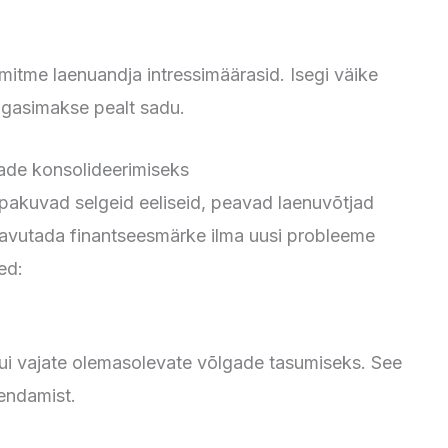
itme laenuandja intressimäärasid. Isegi väike
tagasimakse pealt sadu.
gade konsolideerimiseks
 pakuvad selgeid eeliseid, peavad laenuvõtjad
saavutada finantseesmärke ilma uusi probleeme
ed:
kui vajate olemasolevate võlgade tasumiseks. See
kendamist.