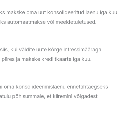
eks makske oma uut konsolideeritud laenu iga kuu
seks automaatmakse või meeldetuletused.
siis, kui väldite uute kõrge intressimääraga
piires ja makske krediitkaarte iga kuu.
ani oma konsolideerimislaenu ennetähtaegseks
tulu põhisummale, et kiiremini võlgadest