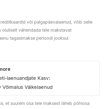
 krediitkaardid või palgapäevalaenud, võib selle
s oluliselt vähendada teie makstavat
aenu tagasimakse perioodi jooksul.
more
eti-laenuandjate Kasv:
 Võimalus Väikelaenud
a, et suurem osa teie maksest läheb põhiosa